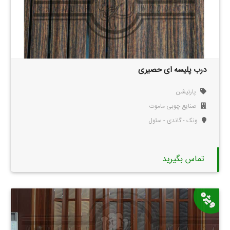
درب پلیسه ای حصیری
پارتیشن
صنایع چوبی ماموت
ونک - گاندی - سئول
تماس بگیرید