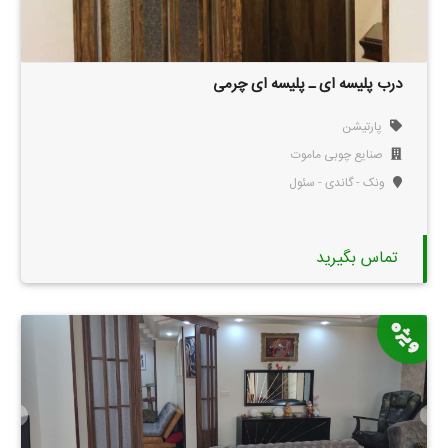
درب پلیسه ای ـ پلیسه ای چرمی
پارتیشن
صنایع چوبی ماموت
ونک - گاندی - سئول
تماس بگیرید