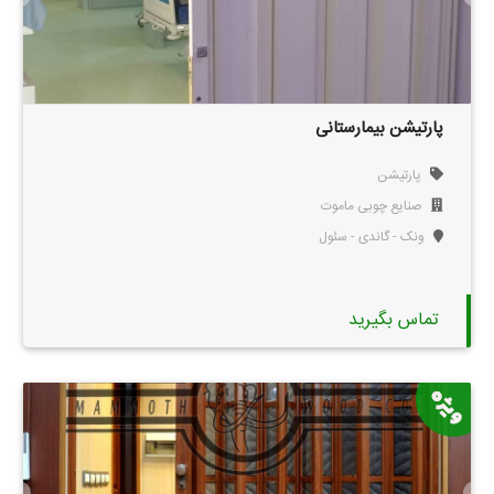
پارتیشن بیمارستانی
پارتیشن
صنایع چوبی ماموت
ونک - گاندی - سئول
تماس بگیرید