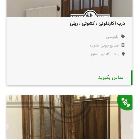
درب اکاردئونی ، کشوئی ، ریلی
پارتیشن
صنایع چوبی ماموت
ونک - گاندی - سئول
تماس بگیرید