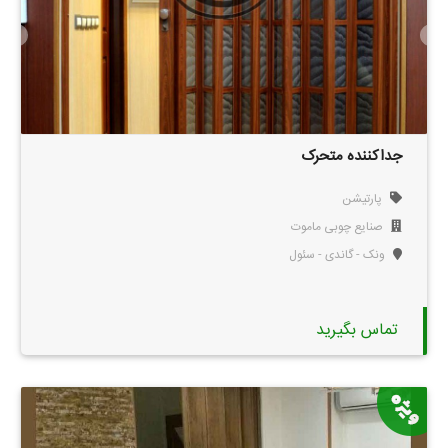
جداکننده متحرک
پارتیشن
صنایع چوبی ماموت
ونک - گاندی - سئول
تماس بگیرید