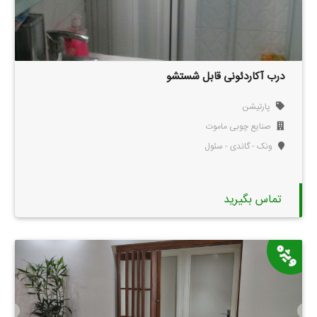
درب آکاردئونی قابل شستشو
پارتیشن
صنایع چوبی ماموت
ونک - گاندی - سئول
تماس بگیرید