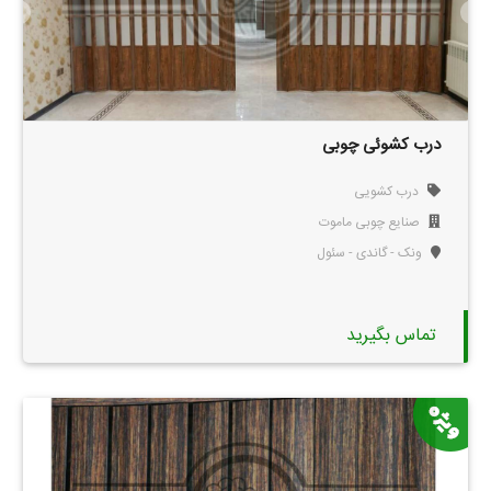
درب کشوئی چوبی
درب کشویی
صنایع چوبی ماموت
ونک - گاندی - سئول
تماس بگیرید