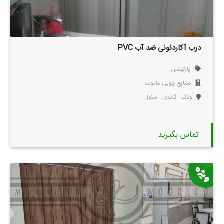
درب آکاردئونی ضد آب PVC
پارتیشن
صنایع چوبی ماموت
ونک - گاندی - سئول
تماس بگیرید