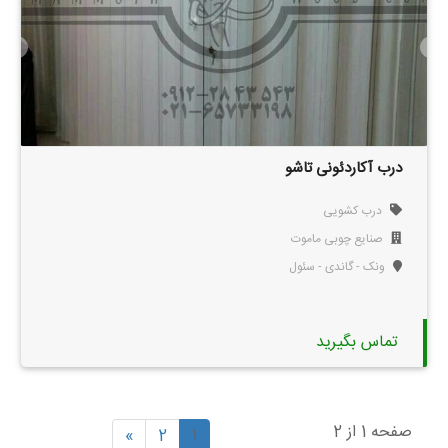
درب آکاردئونی تاشو
درب کشویی
صنایع چوبی ماموت
ونک - گاندی - سئول
تماس بگیرید
صفحه 1 از 2
»
2
1