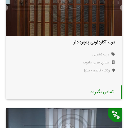
درب آکاردئونی پنچره دار
درب کشویی
صنایع چوبی ماموت
ونک - گاندی - سئول
تماس بگیرید