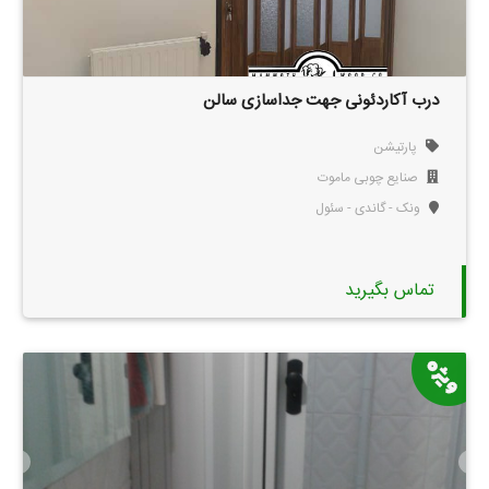
درب آکاردئونی جهت جداسازی سالن
پارتیشن
صنایع چوبی ماموت
ونک - گاندی - سئول
تماس بگیرید