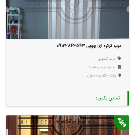
درب کرکره ای چوبی 09122843543
درب کشویی
صنایع چوبی ماموت
ونک - گاندی - سئول
تماس بگیرید