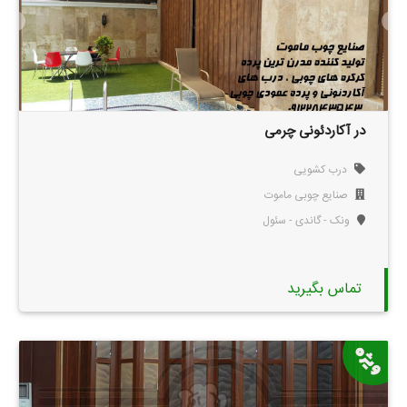
در آکاردئونی چرمی
درب کشویی
صنایع چوبی ماموت
ونک - گاندی - سئول
تماس بگیرید