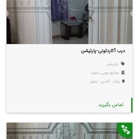
درب آکاردئونی-پارتیشن
پارتیشن
صنایع چوبی ماموت
ونک - گاندی - سئول
تماس بگیرید