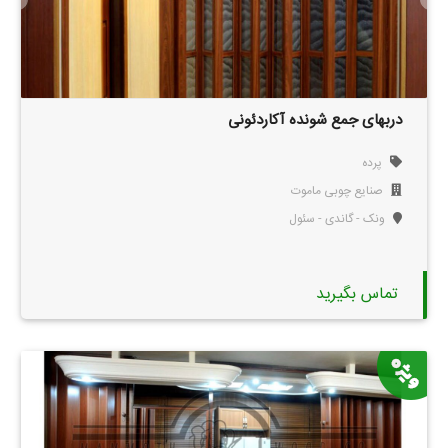
دربهای جمع شونده آکاردئونی
پرده
صنایع چوبی ماموت
ونک - گاندی - سئول
تماس بگیرید