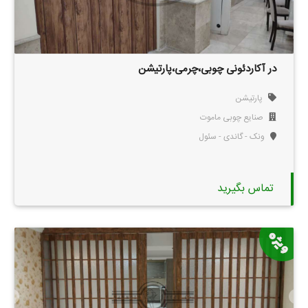
در آکاردئونی چوبی،چرمی،پارتیشن
پارتیشن
صنایع چوبی ماموت
ونک - گاندی - سئول
تماس بگیرید