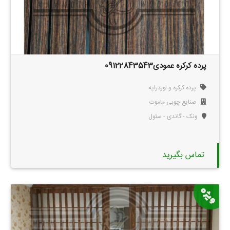
پرده کرکره عمودی09122843543
پرده کرکره و لوردراپه
صنایع چوبی ماموت
ونک - گاندی - سئول
تماس بگیرید