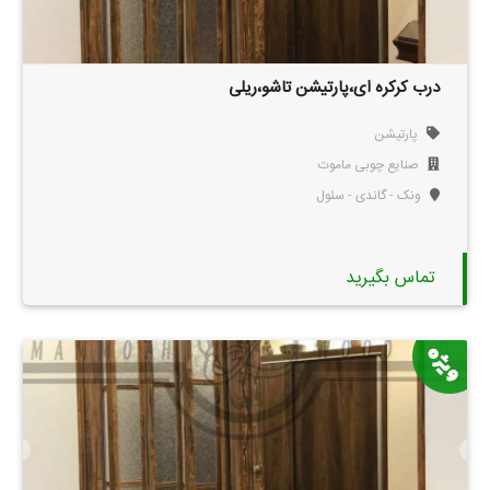
درب کرکره ای،پارتیشن تاشو،ریلی
پارتیشن
صنایع چوبی ماموت
ونک - گاندی - سئول
تماس بگیرید