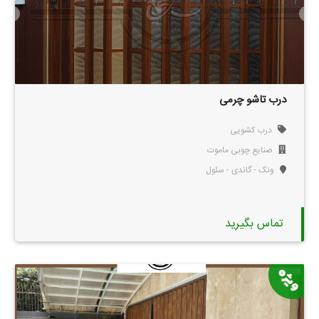
درب تاشو چرمی
درب کشویی
صنایع چوبی ماموت
ونک - گاندی - سئول
تماس بگیرید