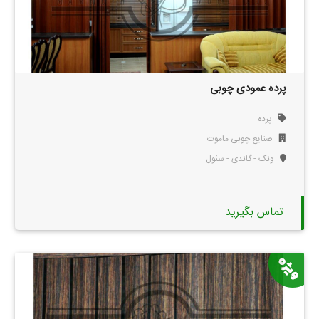
پرده عمودی چوبی
پرده
صنایع چوبی ماموت
ونک - گاندی - سئول
تماس بگیرید