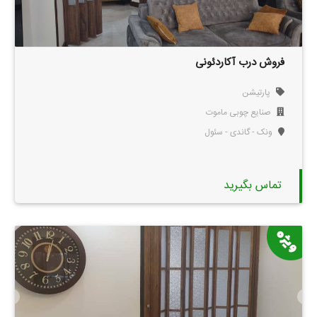
فروش درب آکاردئونی
پارتیشن
صنایع چوبی ماموت
ونک - گاندی - سئول
تماس بگیرید