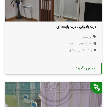
درب بادبزنی ، درب پلیسه ای
پارتیشن
صنایع چوبی ماموت
ونک - گاندی - سئول
تماس بگیرید