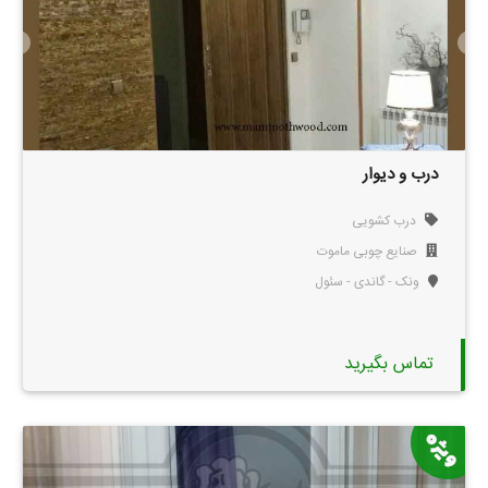
درب و دیوار
درب کشویی
صنایع چوبی ماموت
ونک - گاندی - سئول
تماس بگیرید