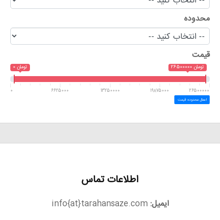
محدوده
قیمت
26500000 تومان
0 تومان
0
6625000
13250000
19875000
26500000
اعمال محدوده قیمت
اطلاعات تماس
ایمیل:
info{at}tarahansaze.com