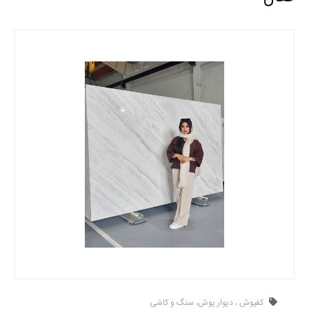
کفپوش ، دیوار پوش، سنگ و کاشی