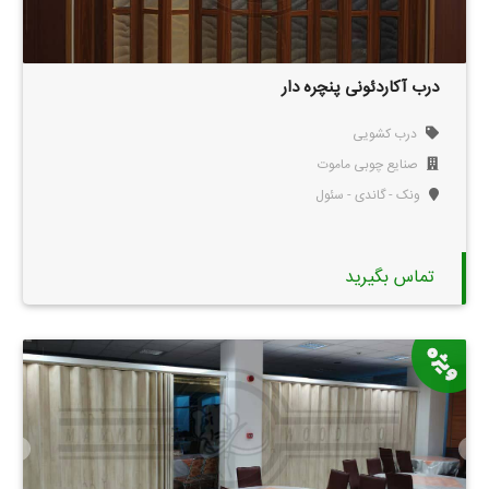
درب آکاردئونی پنچره دار
درب کشویی
صنایع چوبی ماموت
ونک - گاندی - سئول
تماس بگیرید