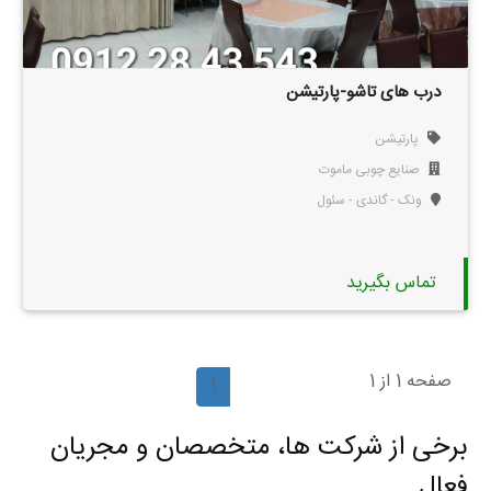
درب های تاشو-پارتیشن
پارتیشن
صنایع چوبی ماموت
ونک - گاندی - سئول
تماس بگیرید
صفحه 1 از 1
1
برخی از شرکت ها، متخصصان و مجریان
فعال