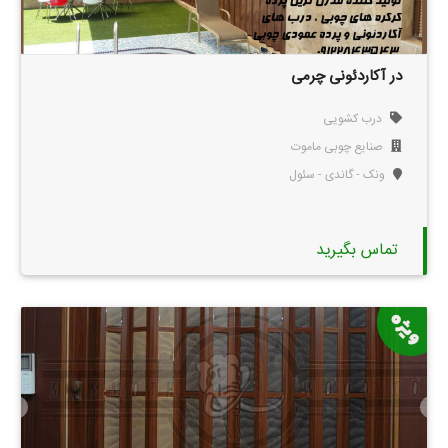
در آکاردئونی چرمی
درب کشویی
صنایع چوبی ماموت
ونک - گاندی - سئول
تماس بگیرید